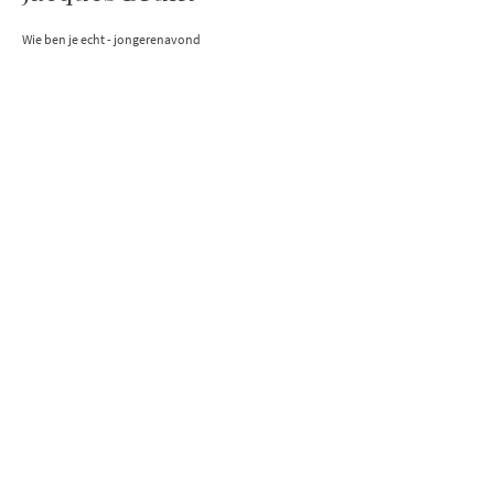
Wie ben je echt - jongerenavond